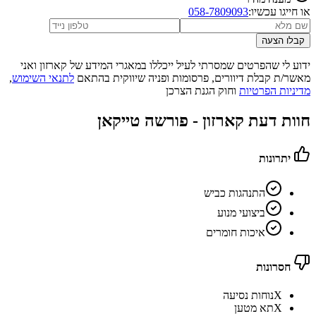
או חייגו עכשיו:
058-7809093
קבלו הצעה
ידוע לי שהפרטים שמסרתי לעיל ייכללו במאגרי המידע של קארזון ואני
מאשר/ת קבלת דיוורים, פרסומות ופניה שיווקית בהתאם
לתנאי השימוש
,
מדיניות הפרטיות
וחוק הגנת הצרכן
חוות דעת קארזון -
פורשה טייקאן
יתרונות
התנהגות כביש
ביצועי מנוע
איכות חומרים
חסרונות
X
נוחות נסיעה
X
תא מטען