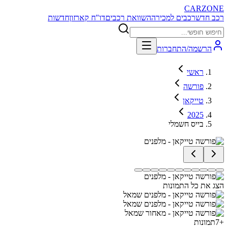
CARZONE
רכב חדש
רכבים למכירה
השוואת רכבים
דו"ח קארזון
חדשות
הרשמה/התחברות
ראשי
פורשה
טייקאן
2025
בייס חשמלי
הצג את כל התמונות
+
7
תמונות