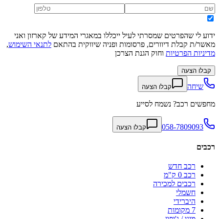
ידוע לי שהפרטים שמסרתי לעיל ייכללו במאגרי המידע של קארזון ואני
מאשר/ת קבלת דיוורים, פרסומות ופניה שיווקית בהתאם
לתנאי השימוש
,
מדיניות הפרטיות
וחוק הגנת הצרכן
קבלו הצעה
שיחה
קבלו הצעה
מחפשים רכב? נשמח לסייע
058-7809093
קבלו הצעה
רכבים
רכב חדש
רכב 0 ק"מ
רכבים למכירה
חשמלי
היברידי
7 מקומות
מיני / ג'יפון