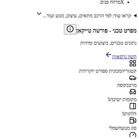
X
מרווח פנים
קראו עוד: למי הרכב מתאים, עיצוב, מנוע ועוד...
מפרט טכני
-
פורשה טייקאן
נתונים טכניים, ביצועים ומידות
השוו גרסאות
קטגוריה
מכונית ספורט יוקרתית
מרכב
קופה
מקומות ישיבה
5
דלתות
5
סוג מנוע
חשמלי