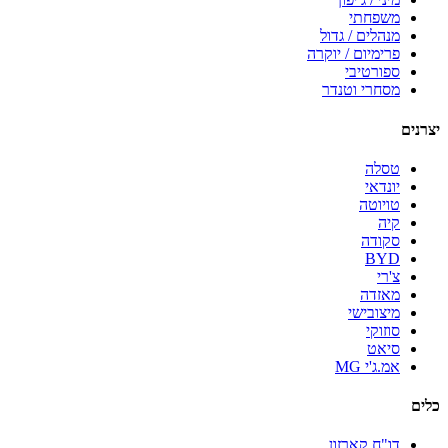
משפחתי
מנהלים / גדול
פרימיום / יוקרה
ספורטיבי
מסחרי וטנדר
יצרנים
טסלה
יונדאי
טויוטה
קיה
סקודה
BYD
צ'רי
מאזדה
מיצובישי
סוזוקי
סיאט
אמ.ג'י MG
כלים
דו"ח קארזון