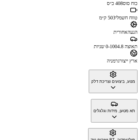
כוח סוס
408 כ״ס
טווח חשמלי
503 ק״מ
הנעה
אחורית
תאוצה 0-100
4.8 שניות
ארץ ייצור
גרמניה
מנוע, ביצועים וצריכת דלק
תא מטען, מידות וגלגלים
מולטימדיה, BT ושיקוף נייד