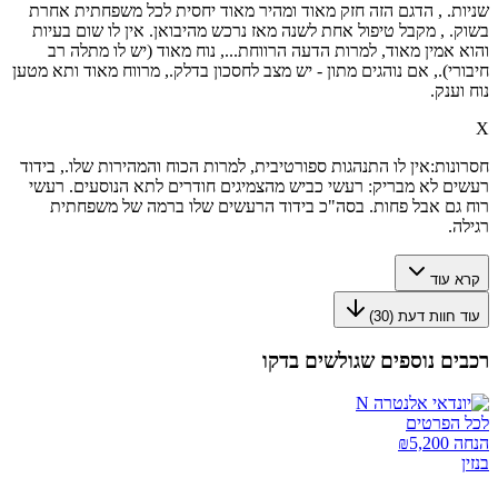
שניות. , הדגם הזה חזק מאוד ומהיר מאוד יחסית לכל משפחתית אחרת
בשוק. , מקבל טיפול אחת לשנה מאז נרכש מהיבואן. אין לו שום בעיות
והוא אמין מאוד, למרות הדעה הרווחת..., נוח מאוד (יש לו מתלה רב
חיבורי)., אם נוהגים מתון - יש מצב לחסכון בדלק., מרווח מאוד ותא מטען
נוח וענק.
X
חסרונות:
אין לו התנהגות ספורטיבית, למרות הכוח והמהירות שלו., בידוד
רעשים לא מבריק: רעשי כביש מהצמיגים חודרים לתא הנוסעים. רעשי
רוח גם אבל פחות. בסה"כ בידוד הרעשים שלו ברמה של משפחתית
רגילה.
קרא עוד
עוד חוות דעת (
30
)
רכבים נוספים שגולשים בדקו
לכל הפרטים
הנחה ₪
5,200
בנזין