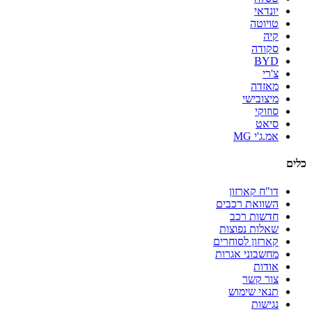
יונדאי
טויוטה
קיה
סקודה
BYD
צ'רי
מאזדה
מיצובישי
סוזוקי
סיאט
אמ.ג'י MG
כלים
דו"ח קארזון
השוואת רכבים
חדשות רכב
שאלות נפוצות
קארזון לסוחרים
מחשבוני אגרות
אודות
צור קשר
תנאי שימוש
נגישות