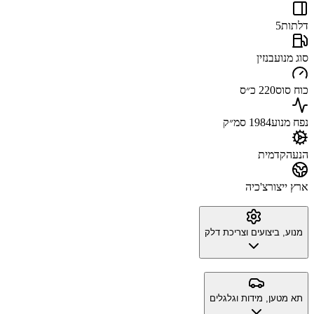
דלתות
5
סוג מנוע
בנזין
כוח סוס
220 כ״ס
נפח מנוע
1984 סמ״ק
הנעה
קדמית
ארץ ייצור
צ'כיה
מנוע, ביצועים וצריכת דלק
תא מטען, מידות וגלגלים