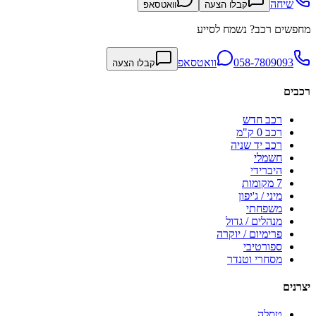
שיחה
קבלו הצעה
וואטסאפ
מחפשים רכב? נשמח לסייע
058-7809093
וואטסאפ
קבלו הצעה
רכבים
רכב חדש
רכב 0 ק"מ
רכב יד שניה
חשמלי
היברידי
7 מקומות
מיני / ג'יפון
משפחתי
מנהלים / גדול
פרימיום / יוקרה
ספורטיבי
מסחרי וטנדר
יצרנים
טסלה