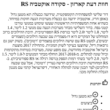
חוות דעת קארזון -
סקודה אוקטביה RS
דור שלישי למשפחתית הקומפקטית, שידועה כבעלת תא מטען גדול
באופן חריג. אוקטביה ידועה גם כבעלת מערכות הנעה חזקות במיוחד,
כשהיא אחת המשפחתיות הראשונות שעשו שימוש במנועי טורבו
קטני-נפח. בדור השלישי מבחר מערכות הנעה עם מנועי 1.2 ליטר, 1.4
ליטר, 1.8 ליטר ו2.0 ליטר בגרסת RS הספורטיבית. תיבת ההילוכים ברוב
המוחלט של המקרים היא דו-מצמדית עם שבעה הילוכים ('מצמדים
יבשים'), למעט RS עם שישה הילוכים (מצמדים 'רטובים'). בשוק ישנן גם
גרסאות דיזל, שהוצעו בעיקר לשוק המוניות. מתחילת 2017 מוצעת
בישראל אוקטביה מחודשת, עם מופע שונה, מערכות בטיחות מתקדמות
וכיול שונה למתלים. מ-2017-2018 הוחלף מבחר המנועים ל-1.0 ליטר, 1.5
ליטר, 2.0 ליטר בשתי רמות הספק (גרסה רגילה או RS ספורטיבית). ב-
RS המחודשת תיבת הילוכים חדשה (עדיין 'רטובה', אבל עם שבעה
הילוכים) לצד תכנון שונה למתלה האחורי, דיפרנציאל קדמי עם מנגנון
הגבלת החלקה מכני.
יתרונות
תא מטען גדול
ביצועים
סביבת נהג