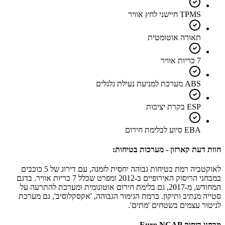
TPMS חיישני לחץ אוויר
תאורה אוטומטית
7 כריות אוויר
ABS מערכת למניעת נעילת גלגלים
ESP בקרת יציבות
EBA סיוע לבלימת חירום
חוות דעת קארזון - מערכות בטיחות:
לאוקטביה רמת בטיחות גבוהה יחסית לזמנה, עם דירוג של 5 כוכבים
במבחני הריסוק האירופיים ב-2012 ומפרט שכלל 7 כריות אוויר. בדגם
המחודש, מ-2017, גם בלימת חירום אוטונומית ומערכת להתרעה על
סטייה מנתיב ותיקון. ברמת הגימור הגבוהה, 'אקסקלוסיב', גם מערכת
לניטור עצמים בשטחים 'מתים'.
מבחני ריסוק Euro NCAP