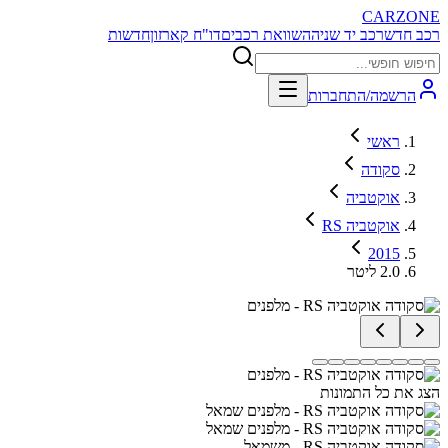
CARZONE
רכב חדש
רכב יד שניה
השוואת רכבים
דו"ח קארזון
חדשות
הרשמה/התחברות
ראשי
סקודה
אוקטביה
אוקטביה RS
2015
2.0 ליטר
הצג את כל התמונות