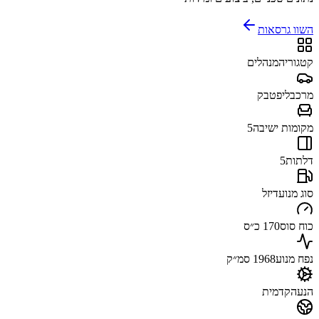
השוו גרסאות
קטגוריה
מנהלים
מרכב
ליפטבק
מקומות ישיבה
5
דלתות
5
סוג מנוע
דיזל
כוח סוס
170 כ״ס
נפח מנוע
1968 סמ״ק
הנעה
קדמית