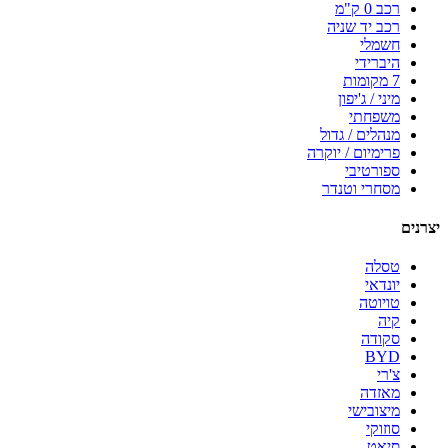
רכב 0 ק"מ
רכב יד שניה
חשמלי
היברידי
7 מקומות
מיני / ג'יפון
משפחתי
מנהלים / גדול
פרימיום / יוקרה
ספורטיבי
מסחרי וטנדר
יצרנים
טסלה
יונדאי
טויוטה
קיה
סקודה
BYD
צ'רי
מאזדה
מיצובישי
סוזוקי
סיאט