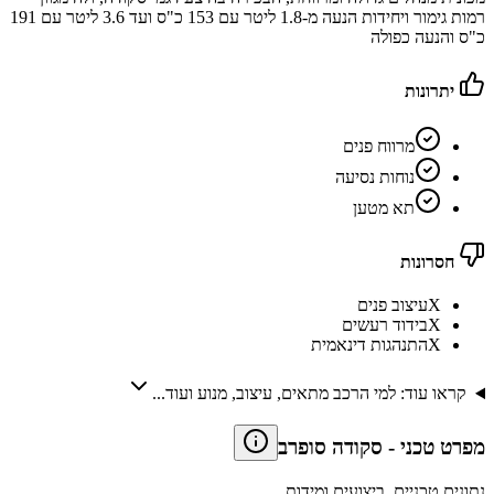
רמות גימור ויחידות הנעה מ-1.8 ליטר עם 153 כ"ס ועד 3.6 ליטר עם 191
כ"ס והנעה כפולה
יתרונות
מרווח פנים
נוחות נסיעה
תא מטען
חסרונות
X
עיצוב פנים
X
בידוד רעשים
X
התנהגות דינאמית
קראו עוד: למי הרכב מתאים, עיצוב, מנוע ועוד...
מפרט טכני
-
סקודה סופרב
נתונים טכניים, ביצועים ומידות