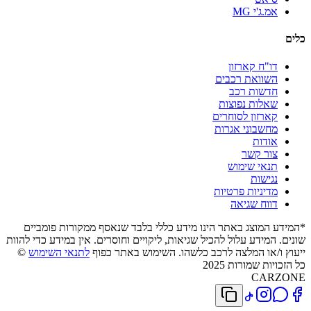
אמ.ג'י MG
כלים
דו"ח קארזון
השוואת רכבים
חדשות רכב
שאלות נפוצות
קארזון לסוחרים
מחשבוני אגרות
אודות
צור קשר
תנאי שימוש
נגישות
מדיניות פרטיות
דווח שגיאה
*המידע המוצג באתר הינו מידע כללי בלבד שנאסף ממקורות פומביים
שונים. המידע עלול להכיל שגיאות, ליקויים וחוסרים. אין במידע כדי להוות
ייעוץ ו/או המלצה לרכב כלשהו. השימוש באתר כפוף
לתנאי השימוש
©
כל הזכויות שמורות 2025
CARZONE