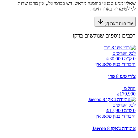
שאליו מגיע טכנאי בהזמנה מראש. ויש בכרמיאל., אין מרכז שרות
למולטימדיה באזור חיפה.
עוד חוות דעת (
2
)
רכבים נוספים שגולשים בדקו
לכל הפרטים
0 ק"מ ₪
30,000
היברידי בנזין פלאג אין
צ'רי טיגו 8 פרו
החל מ-
₪
179,990
לכל הפרטים
0 ק"מ ₪
17,900
היברידי בנזין פלאג אין
אומודה ג'אקו Jaecoo 8