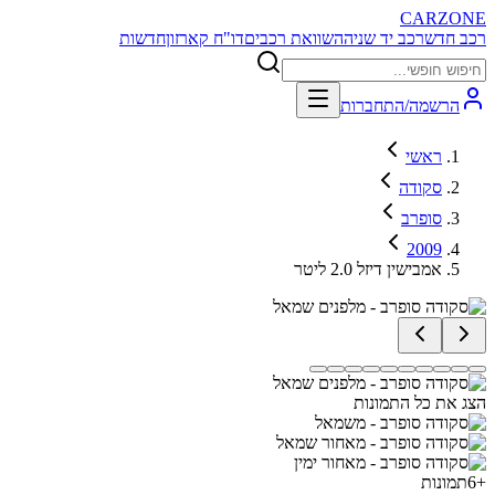
CARZONE
רכב חדש
רכב יד שניה
השוואת רכבים
דו"ח קארזון
חדשות
הרשמה/התחברות
ראשי
סקודה
סופרב
2009
אמבישין דיזל 2.0 ליטר
הצג את כל התמונות
+
6
תמונות