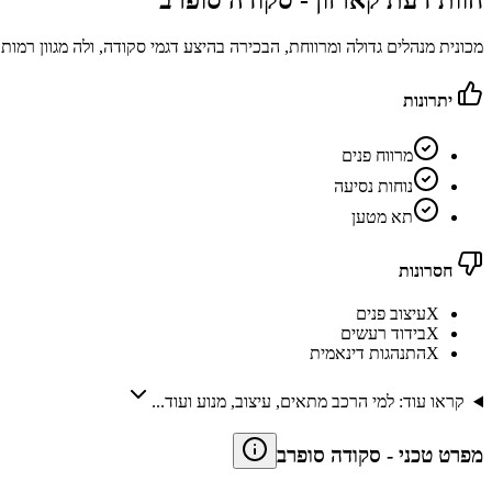
חוות דעת קארזון -
סקודה סופרב
מכונית מנהלים גדולה ומרווחת, הבכירה בהיצע דגמי סקודה, ולה מגוון רמות גימור ויחידות הנעה מ-1.8 ליטר עם 153 כ"ס וע
יתרונות
מרווח פנים
נוחות נסיעה
תא מטען
חסרונות
X
עיצוב פנים
X
בידוד רעשים
X
התנהגות דינאמית
קראו עוד: למי הרכב מתאים, עיצוב, מנוע ועוד...
מפרט טכני
-
סקודה סופרב