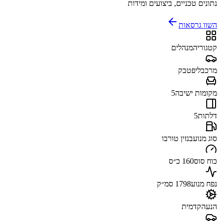
נתונים טכניים, ביצועים ומידות
השוו גרסאות
קטגוריה
מנהלים
מרכב
ליפטבק
מקומות ישיבה
5
דלתות
5
סוג מנוע
בנזין טורבו
כוח סוס
160 כ״ס
נפח מנוע
1798 סמ״ק
הנעה
קדמית