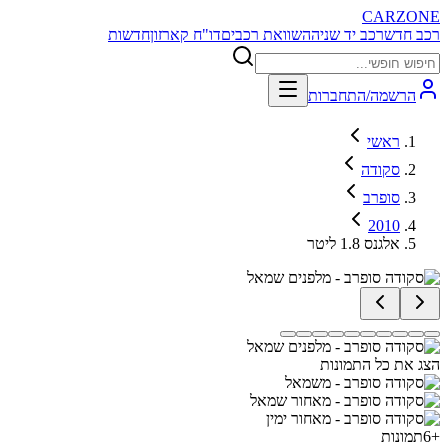
CARZONE
רכב חדש
רכב יד שניה
השוואת רכבים
דו"ח קארזון
חדשות
הרשמה/התחברות
ראשי
סקודה
סופרב
2010
אלגנס 1.8 ליטר
הצג את כל התמונות
+
6
תמונות