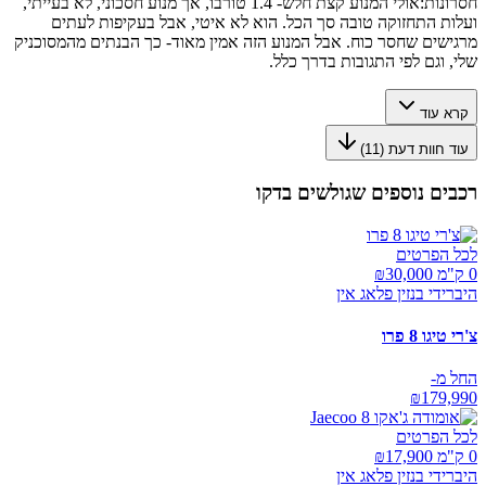
חסרונות:
אולי המנוע קצת חלש- 1.4 טורבו, אך מנוע חסכוני, לא בעייתי,
ועלות התחזוקה טובה סך הכל. הוא לא איטי, אבל בעקיפות לעתים
מרגישים שחסר כוח. אבל המנוע הזה אמין מאוד- כך הבנתים מהמסוכניק
שלי, וגם לפי התגובות בדרך כלל.
קרא עוד
עוד חוות דעת (
11
)
רכבים נוספים שגולשים בדקו
לכל הפרטים
0 ק"מ ₪
30,000
היברידי בנזין פלאג אין
צ'רי טיגו 8 פרו
החל מ-
₪
179,990
לכל הפרטים
0 ק"מ ₪
17,900
היברידי בנזין פלאג אין