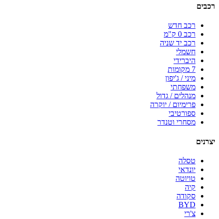
רכבים
רכב חדש
רכב 0 ק"מ
רכב יד שניה
חשמלי
היברידי
7 מקומות
מיני / ג'יפון
משפחתי
מנהלים / גדול
פרימיום / יוקרה
ספורטיבי
מסחרי וטנדר
יצרנים
טסלה
יונדאי
טויוטה
קיה
סקודה
BYD
צ'רי