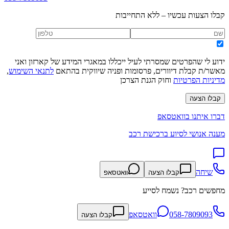
קבלו הצעות עכשיו – ללא התחייבות
ידוע לי שהפרטים שמסרתי לעיל ייכללו במאגרי המידע של קארזון ואני
מאשר/ת קבלת דיוורים, פרסומות ופניה שיווקית בהתאם
לתנאי השימוש
,
מדיניות הפרטיות
וחוק הגנת הצרכן
קבלו הצעה
דברו איתנו בוואטסאפ
מענה אנושי לסיוע ברכישת רכב
שיחה
קבלו הצעה
וואטסאפ
מחפשים רכב? נשמח לסייע
058-7809093
וואטסאפ
קבלו הצעה