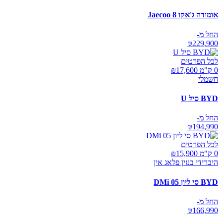
אומודה ג'אקו Jaecoo 8
החל מ-
₪
229,900
לכל הפרטים
0 ק"מ ₪
17,600
חשמלי
BYD סיל U
החל מ-
₪
194,990
לכל הפרטים
0 ק"מ ₪
15,900
היברידי בנזין פלאג אין
BYD סי ליון 05 DMi
החל מ-
₪
166,990