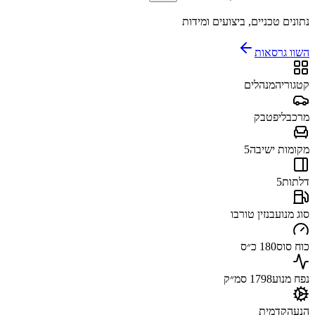
נתונים טכניים, ביצועים ומידות
השוו גרסאות
קטגוריה
מנהלים
מרכב
ליפטבק
מקומות ישיבה
5
דלתות
5
סוג מנוע
בנזין טורבו
כוח סוס
180 כ״ס
נפח מנוע
1798 סמ״ק
הנעה
קדמית