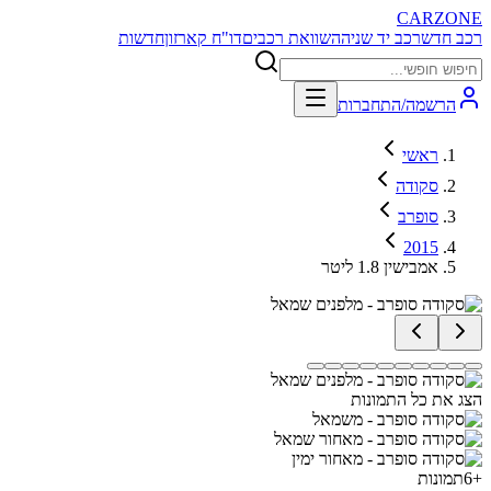
CARZONE
רכב חדש
רכב יד שניה
השוואת רכבים
דו"ח קארזון
חדשות
הרשמה/התחברות
ראשי
סקודה
סופרב
2015
אמבישין 1.8 ליטר
הצג את כל התמונות
+
6
תמונות