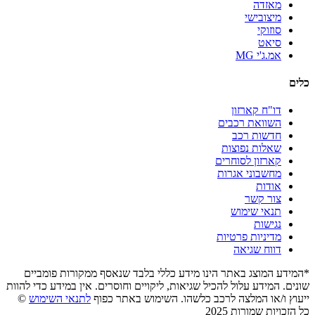
מאזדה
מיצובישי
סוזוקי
סיאט
אמ.ג'י MG
כלים
דו"ח קארזון
השוואת רכבים
חדשות רכב
שאלות נפוצות
קארזון לסוחרים
מחשבוני אגרות
אודות
צור קשר
תנאי שימוש
נגישות
מדיניות פרטיות
דווח שגיאה
*המידע המוצג באתר הינו מידע כללי בלבד שנאסף ממקורות פומביים
שונים. המידע עלול להכיל שגיאות, ליקויים וחוסרים. אין במידע כדי להוות
ייעוץ ו/או המלצה לרכב כלשהו. השימוש באתר כפוף
לתנאי השימוש
©
כל הזכויות שמורות 2025