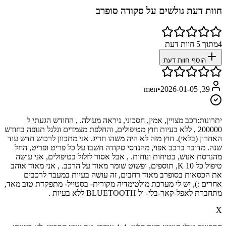
חוות דעת גולשים על
סקודה סופרב
4
מתוך
5
חוות דעת
הוסף חוות דעת
•
2026-01-05
39, men
יתרונות:
רכב מצויין, אמין, חסכוני, ניראה מעולה. , החודש הגעתי ל
200000 , ללא בעיות חוץ מטיפולים, והחלפת מצמדים וגלגל תנופה בחודש
האחרון (בלאי). חוץ מזה לא היה משהו חריג. אני מתכוון לרכוש חדש עוד
שנה. מדובר ברכב אפוי, מהנדסי סקודה חשבו על כל פריט ופריט, החל
מהנדסת אנוש, בטיחות ונוחות. , אבל אסור לזלזל בטיפולים, אני עושה
טיפול כל 10 K, תוספים, ופשוט שומר מאוד על הרכב. , אני מאוד אוהב
את הכסאות בסופרב מאוד רחבים, זה עושה בעיות במעבר לרכבים
אחרים :), יש לי מערכת מולטימדיה מקורית- בסטייל- מתפקדת טוב מאד,
מתחברת לאפל-קאר-בלי- ול BLUETOOTH ללא בעיות .
X