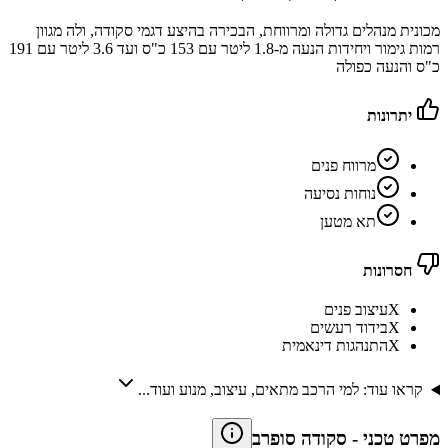
מכונית מנהלים גדולה ומרווחת, הבכירה בהיצע דגמי סקודה, ולה מגוון
רמות גימור ויחידות הנעה מ-1.8 ליטר עם 153 כ"ס ועד 3.6 ליטר עם 191
כ"ס והנעה כפולה
יתרונות
מרווח פנים
נוחות נסיעה
תא מטען
חסרונות
X
עיצוב פנים
X
בידוד רעשים
X
התנהגות דינאמית
קראו עוד: למי הרכב מתאים, עיצוב, מנוע ועוד...
מפרט טכני
-
סקודה סופרב