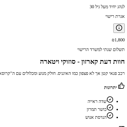
לנהג יחיד מעל גיל 30
אגרת רישוי
₪
1,800
תשלום שנתי למשרד הרישוי
חוות דעת קארזון -
סוזוקי ויטארה
רכב פנאי קטן אך לא פצפון כמו האיגניס. חולק מנוע ומכלולים עם ה"קרוסאובר" S-Cross ומציע אופציה להנע
יתרונות
שדה ראייה
כושר תמרון
הנדסת אנוש