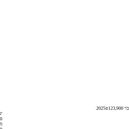
2025
123,900
₪
ינו
פב
מאי
יוני