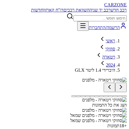
CARZONE
רכב חדש
רכב יד שניה
השוואת רכבים
דו"ח קארזון
חדשות
הרשמה/התחברות
ראשי
סוזוקי
ויטארה
2024
GLX היברידי 1.4 ליטר
הצג את כל התמונות
+
18
תמונות