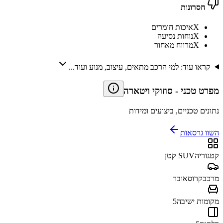
חסרונות
X
איכות חומרים
X
נוחות נסיעה
X
מרווח מאחור
קראו עוד: למי הרכב מתאים, עיצוב, מנוע ועוד...
מפרט טכני
-
סוזוקי ויטארה
נתונים טכניים, ביצועים ומידות
השוו גרסאות
קטגוריה
SUV קטן
מרכב
קרוסאובר
מקומות ישיבה
5