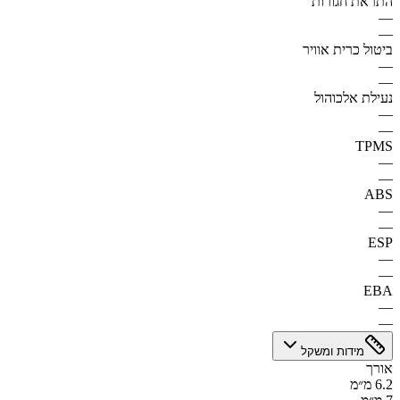
התראת חגורות
—
—
ביטול כרית אוויר
—
—
נעילת אלכוהול
—
—
TPMS
—
—
ABS
—
—
ESP
—
—
EBA
—
—
מידות ומשקל
אורך
6.2 מ״מ