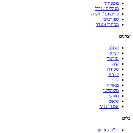
משפחתי
מנהלים / גדול
פרימיום / יוקרה
ספורטיבי
מסחרי וטנדר
יצרנים
טסלה
יונדאי
טויוטה
קיה
סקודה
BYD
צ'רי
מאזדה
מיצובישי
סוזוקי
סיאט
אמ.ג'י MG
כלים
דו"ח קארזון