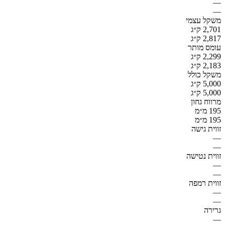
—
—
משקל עצמי
2,701 ק״ג
2,817 ק״ג
עומס מותר
2,299 ק״ג
2,183 ק״ג
משקל כולל
5,000 ק״ג
5,000 ק״ג
מרווח גחון
195 מ״מ
195 מ״מ
זווית גישה
—
—
זווית נטישה
—
—
זווית רמפה
—
—
גרירה
—