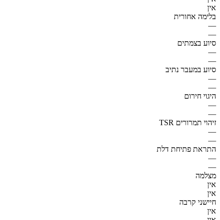
אין
בלימה אחורית
—
—
סיוע בצמתים
—
—
סיוע במעבר נתיב
—
—
היגוי חירום
—
—
זיהוי תמרורים TSR
—
—
התראת פתיחת דלת
—
—
מצלמה
אין
אין
חיישני קרבה
אין
אין