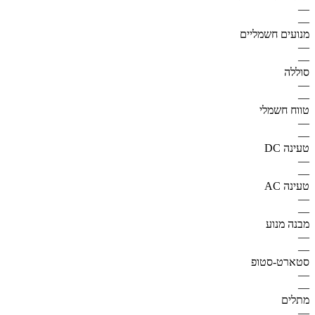
—
—
מנועים חשמליים
—
—
סוללה
—
—
טווח חשמלי
—
—
טעינה DC
—
—
טעינה AC
—
—
מבנה מנוע
—
—
סטארט-סטופ
—
—
מתלים
—