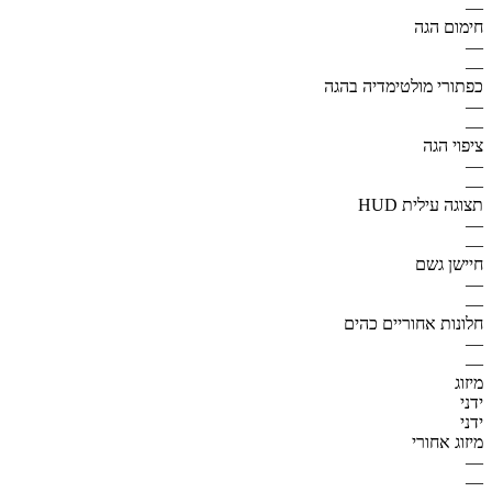
—
חימום הגה
—
—
כפתורי מולטימדיה בהגה
—
—
ציפוי הגה
—
—
תצוגה עילית HUD
—
—
חיישן גשם
—
—
חלונות אחוריים כהים
—
—
מיזוג
ידני
ידני
מיזוג אחורי
—
—