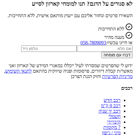
לא סגורים על הדגם? תנו למומחי קארזון לסייע
השאירו פרטים ונחזור אליכם עם ייעוץ מותאם אישית, ללא התחייבות.
ללא התחייבות
מענה מהיר
או חייגו עכשיו:
058-7809093
דברו עם מומחה
ידוע לי שהפרטים שמסרתי לעיל ייכללו במאגרי המידע של קארזון ואני
מאשר/ת קבלת דיוורים, פרסומות ופניה שיווקית בהתאם
לתנאי השימוש
,
מדיניות הפרטיות
וחוק הגנת הצרכן
רכבים
רכב חדש
רכב 0 ק"מ
רכב יד שניה
חשמלי
היברידי
7 מקומות
מיני / ג'יפון