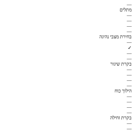
—
מתלים
—
—
—
—
בחירת מצבי נהיגה
—
✓
—
—
בקרת שיגור
—
—
—
—
הילוך כוח
—
—
—
—
בקרת זחילה
—
—
—