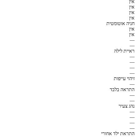
אין
אין
אין
אין
חניה אוטומטית
אין
אין
—
—
ראיית לילה
—
—
—
—
זיהוי עייפות
—
התראה בלבד
—
—
נהג צעיר
—
—
—
—
התראת ילד אחורי