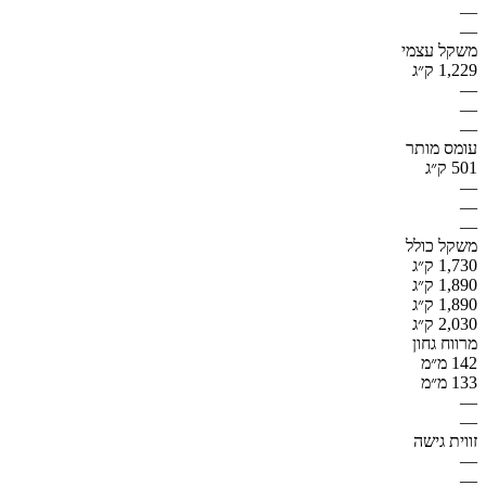
—
—
משקל עצמי
1,229 ק״ג
—
—
—
עומס מותר
501 ק״ג
—
—
—
משקל כולל
1,730 ק״ג
1,890 ק״ג
1,890 ק״ג
2,030 ק״ג
מרווח גחון
142 מ״מ
133 מ״מ
—
—
זווית גישה
—
—