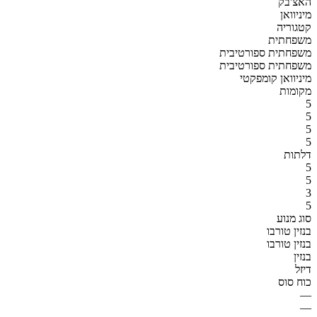
האצ'בק
מיניוואן
קטגוריה
משפחתית
משפחתית ספורטיבית
משפחתית ספורטיבית
מיניוואן קומפקטי
מקומות
5
5
5
5
דלתות
5
5
3
5
סוג מנוע
בנזין טורבו
בנזין טורבו
בנזין
דיזל
כוח סוס
—
—