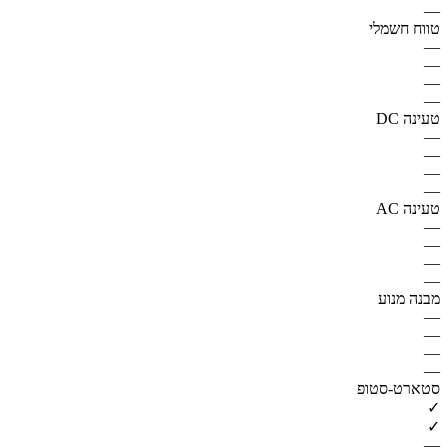
—
טווח חשמלי
—
—
—
—
טעינה DC
—
—
—
—
טעינה AC
—
—
—
—
מבנה מנוע
—
—
—
—
סטארט-סטופ
✓
✓
—