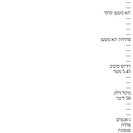
—
—
תא מטען קדמי
—
—
—
—
פתיחת תא מטען
—
—
—
—
רדיוס סיבוב
5.45 מטר
—
—
—
מיכל דלק
50 ליטר
—
—
—
ג׳אנטים
פלדה
סגסוגת