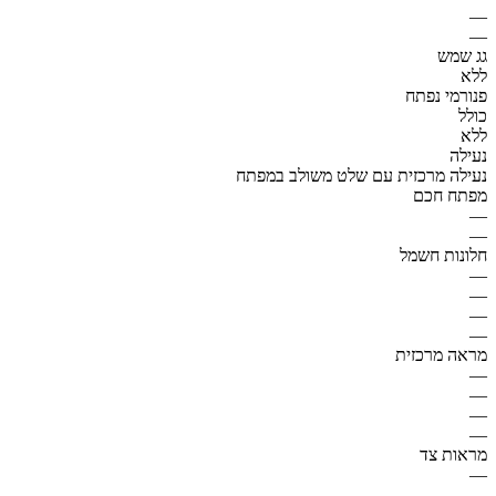
—
—
גג שמש
ללא
פנורמי נפתח
כולל
ללא
נעילה
נעילה מרכזית עם שלט משולב במפתח
מפתח חכם
—
—
חלונות חשמל
—
—
—
—
מראה מרכזית
—
—
—
—
מראות צד
—
—