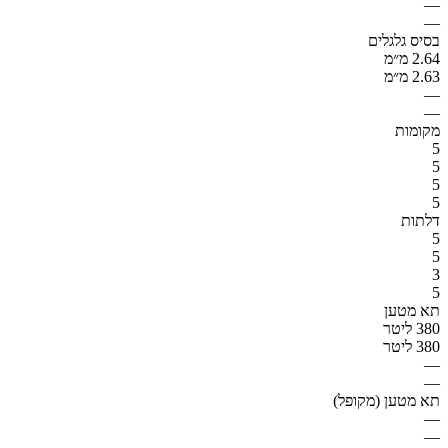
—
—
בסיס גלגלים
2.64 מ״מ
2.63 מ״מ
—
—
מקומות
5
5
5
5
דלתות
5
5
3
5
תא מטען
380 ליטר
380 ליטר
—
—
תא מטען (מקופל)
—
—