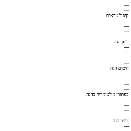
—
—
קיפול מראות
—
—
—
—
כיוון הגה
—
—
—
—
חימום הגה
—
—
—
—
כפתורי מולטימדיה בהגה
—
—
—
—
ציפוי הגה
—