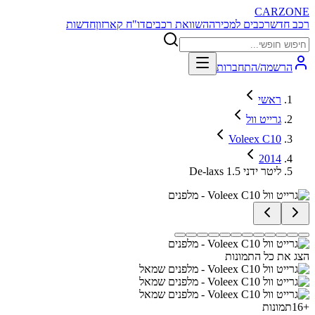
CARZONE
רכב חדש
רכבים למכירה
השוואת רכבים
דו"ח קארזון
חדשות
הרשמה/התחברות
ראשי
גרייט וול
Voleex C10
2014
De-laxs 1.5 ליטר ידני
הצג את כל התמונות
+
16
תמונות