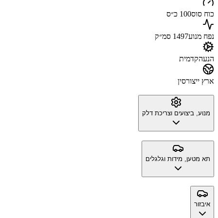
כוח סוס
100 כ״ס
נפח מנוע
1497 סמ״ק
הנעה
קדמית
ארץ ייצור
סין
מנוע, ביצועים וצריכת דלק
תא מטען, מידות וגלגלים
איבזור