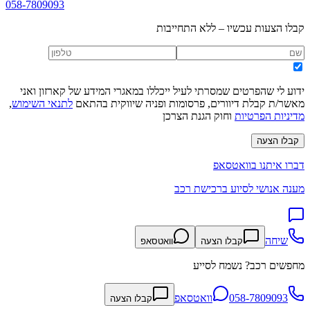
058-7809093
קבלו הצעות עכשיו – ללא התחייבות
ידוע לי שהפרטים שמסרתי לעיל ייכללו במאגרי המידע של קארזון ואני
מאשר/ת קבלת דיוורים, פרסומות ופניה שיווקית בהתאם
לתנאי השימוש
,
מדיניות הפרטיות
וחוק הגנת הצרכן
קבלו הצעה
דברו איתנו בוואטסאפ
מענה אנושי לסיוע ברכישת רכב
שיחה
קבלו הצעה
וואטסאפ
מחפשים רכב? נשמח לסייע
058-7809093
וואטסאפ
קבלו הצעה