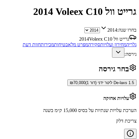
גרייט וול Voleex C10
2014
בחרו שנה:
2014
גרייט וול Voleex C10
2014
גלריה
מחירון ועלויות
סקירה
מפרט מלא
בטיחות
מכירות
חוות דעת
גירסה:
בחר גירסה
De-laxs 1.5 ליטר ידני (דור 1)
70,000
₪
עלויות אחזקה
הערכת עלויות שנתיות על בסיס 15,000 ק״מ בשנה
צריכת דלק