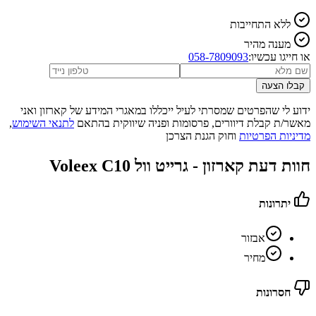
ללא התחייבות
מענה מהיר
או חייגו עכשיו:
058-7809093
קבלו הצעה
ידוע לי שהפרטים שמסרתי לעיל ייכללו במאגרי המידע של קארזון ואני
מאשר/ת קבלת דיוורים, פרסומות ופניה שיווקית בהתאם
לתנאי השימוש
,
מדיניות הפרטיות
וחוק הגנת הצרכן
חוות דעת קארזון -
גרייט וול Voleex C10
יתרונות
אבזור
מחיר
חסרונות