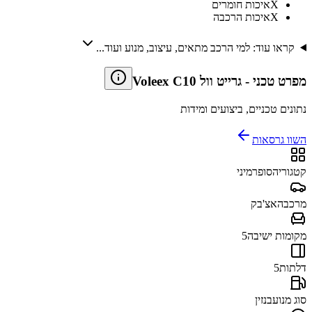
X
איכות חומרים
X
איכות הרכבה
קראו עוד: למי הרכב מתאים, עיצוב, מנוע ועוד...
מפרט טכני
-
גרייט וול Voleex C10
נתונים טכניים, ביצועים ומידות
השוו גרסאות
קטגוריה
סופרמיני
מרכב
האצ'בק
מקומות ישיבה
5
דלתות
5
סוג מנוע
בנזין