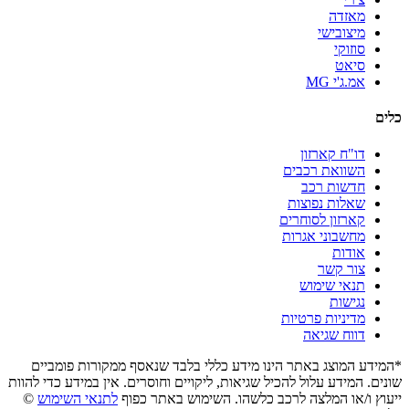
מאזדה
מיצובישי
סוזוקי
סיאט
אמ.ג'י MG
כלים
דו"ח קארזון
השוואת רכבים
חדשות רכב
שאלות נפוצות
קארזון לסוחרים
מחשבוני אגרות
אודות
צור קשר
תנאי שימוש
נגישות
מדיניות פרטיות
דווח שגיאה
*המידע המוצג באתר הינו מידע כללי בלבד שנאסף ממקורות פומביים
שונים. המידע עלול להכיל שגיאות, ליקויים וחוסרים. אין במידע כדי להוות
ייעוץ ו/או המלצה לרכב כלשהו. השימוש באתר כפוף
לתנאי השימוש
©