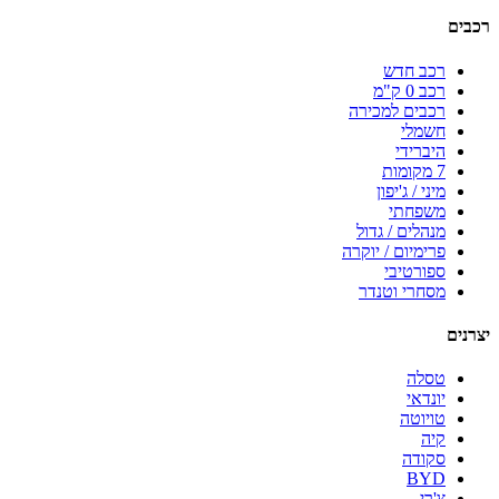
רכבים
רכב חדש
רכב 0 ק"מ
רכבים למכירה
חשמלי
היברידי
7 מקומות
מיני / ג'יפון
משפחתי
מנהלים / גדול
פרימיום / יוקרה
ספורטיבי
מסחרי וטנדר
יצרנים
טסלה
יונדאי
טויוטה
קיה
סקודה
BYD
צ'רי