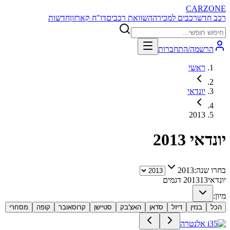
CARZONE
רכב חדש
רכבים למכירה
השוואת רכבים
דו"ח קארזון
חדשות
הרשמה/התחברות
ראשי
יונדאי
2013
יונדאי
2013
בחרו שנה:
2013
יונדאי
13
2013
דגמים
מיון:
הכל
בנזין
דיזל
סדאן
האצ'בק
סטיישן
קרוסאובר
קופה
מסחרי