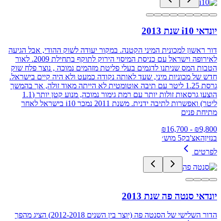
יונדאי i10 שנת 2013
דור ראשון למכונית המיני הקטנה. במקור יעודה לשוק ההודי, אבל הגיעה
לאירופה וישראל עם כניסת המיסוי הירוק לתוקף בתחילת 2009. לאור
הטבות המס שניתנו לדגמים בעלי פליטת מזהמים נמוכה , נוצר פלח שוק
חדש של מכוניות מיני, שעד לאותה נקודה כמעט ולא היה קיים בישראל.
גרסת 1.25 ליטר עם תיבה אוטומטית לא הייתה מאוד זולה, אך בהמשך
הוצעו גרסאות זולות יותר עם רמת גימור נמוכה, מנוע קטן יותר (1.1
ליטר) ואפשרות לתיבה ידנית. משנת 2011 נמכר i10 בישראל לאחר
מתיחת פנים
16,700
- ₪
₪
9,800
בנזין
האצ'בק
5 מוש׳
לפרטים
יונדאי סנטה פה שנת 2013
הדור השלישי של הסנטה פה (יוצר בין השנים 2012-2018) הציג מהפך