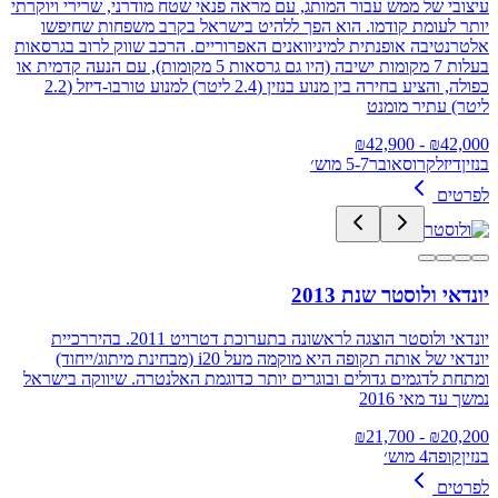
עיצובי של ממש עבור המותג, עם מראה פנאי שטח מודרני, שרירי ויוקרתי
יותר לעומת קודמו. הוא הפך ללהיט בישראל בקרב משפחות שחיפשו
אלטרנטיבה אופנתית למיניוואנים האפרוריים. הרכב שווק לרוב בגרסאות
בעלות 7 מקומות ישיבה (היו גם גרסאות 5 מקומות), עם הנעה קדמית או
כפולה, והציע בחירה בין מנוע בנזין (2.4 ליטר) למנוע טורבו-דיזל (2.2
ליטר) עתיר מומנט
42,900
- ₪
₪
42,000
בנזין
דיזל
קרוסאובר
5-7 מוש׳
לפרטים
יונדאי ולוסטר שנת 2013
יונדאי ולוסטר הוצגה לראשונה בתערוכת דטרויט 2011. בהיררכיית
יונדאי של אותה תקופה היא מוקמה מעל i20 (מבחינת מיתוג/ייחוד)
ומתחת לדגמים גדולים ובוגרים יותר כדוגמת האלנטרה. שיווקה בישראל
נמשך עד מאי 2016
21,700
- ₪
₪
20,200
בנזין
קופה
4 מוש׳
לפרטים