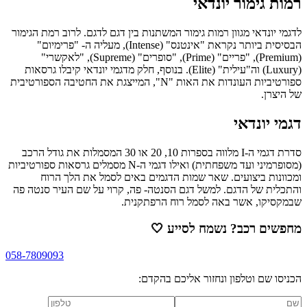
רמות גימור יונדאי
לדגמי יונדאי מגוון רמות גימור המשתנות בין דגם לדגם. לרוב רמת הגימור
הבסיסית ביותר נקראת "אינטנס" (Intense), מעליה ה- "פרימיום"
(Premium), "פריים" (Prime), "סופרים" (Supreme), "לאקשרי"
(Luxury) וה"עילית" (Elite). בנוסף, חלק מדגמי יונדאי קיבלו גרסאות
ספורטיביות העונדות את האות "N", המייצגת את החטיבה הספורטיבית
של היצרן.
דגמי יונדאי
סדרת דגמי ה-I מלווה בספרות 10, 20 או 30 המסמלות את גודל הרכב
(מסופרמיני ועד משפחתית) ואילו דגמי ה-N מסמלים גרסאות ספורטיביות
ומכוונות ביצועים. שאר שמות הדגמים באים לסמל את הלך הרוח
והתכלית של הדגם. למשל דגם הסנטה- פה, קרוי על שם העיר סנטה פה
שבמקסיקו, אשר באה לסמל רוח הרפתקנית.
מחפשים רכב? נשמח לסייע
🤍
058-7809093
הכניסו שם וטלפון ונחזור אליכם בהקדם: