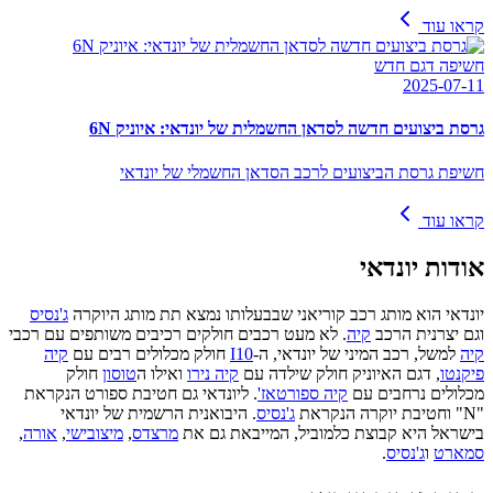
קראו עוד
חשיפה דגם חדש
2025-07-11
גרסת ביצועים חדשה לסדאן החשמלית של יונדאי: איוניק 6N
חשיפת גרסת הביצועים לרכב הסדאן החשמלי של יונדאי
קראו עוד
אודות
יונדאי
יונדאי הוא מותג רכב קוריאני שבבעלותו נמצא תת מותג היוקרה
ג'נסיס
וגם יצרנית הרכב
קיה
. לא מעט רכבים חולקים רכיבים משותפים עם רכבי
קיה
למשל, רכב המיני של יונדאי, ה-
I10
חולק מכלולים רבים עם
קיה
פיקנטו
, דגם האיוניק חולק שילדה עם
קיה נירו
ואילו ה
טוסון
חולק
מכלולים נרחבים עם
קיה ספורטאז'
. ליונדאי גם חטיבת ספורט הנקראת
"N" וחטיבת יוקרה הנקראת
ג'נסיס
. היבואנית הרשמית של יונדאי
בישראל היא קבוצת כלמוביל, המייבאת גם את
מרצדס
,
מיצובישי
,
אורה
,
סמארט
ו
ג'נסיס
.