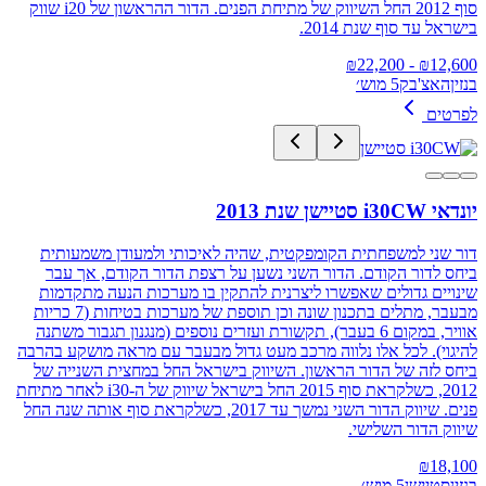
סוף 2012 החל השיווק של מתיחת הפנים. הדור ההראשון של i20 שווק
בישראל עד סוף שנת 2014.
22,200
- ₪
₪
12,600
בנזין
האצ'בק
5 מוש׳
לפרטים
יונדאי i30CW סטיישן שנת 2013
דור שני למשפחתית הקומפקטית, שהיה לאיכותי ולמעודן משמעותית
ביחס לדור הקודם. הדור השני נשען על רצפת הדור הקודם, אך עבר
שינויים גדולים שאפשרו ליצרנית להתקין בו מערכות הנעה מתקדמות
מבעבר, מתלים בתכנון שונה וכן תוספת של מערכות בטיחות (7 כריות
אוויר, במקום 6 בעבר), תקשורת ועזרים נוספים (מנגנון תגבור משתנה
להיגוי). לכל אלו נלווה מרכב מעט גדול מבעבר עם מראה מושקע בהרבה
ביחס לזה של הדור הראשון. השיווק בישראל החל במחצית השנייה של
2012, כשלקראת סוף 2015 החל בישראל שיווק של ה-i30 לאחר מתיחת
פנים. שיווק הדור השני נמשך עד 2017, כשלקראת סוף אותה שנה החל
שיווק הדור השלישי.
₪
18,100
בנזין
סטיישן
5 מוש׳