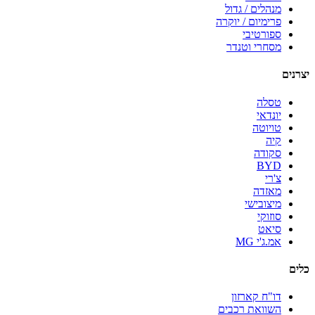
מנהלים / גדול
פרימיום / יוקרה
ספורטיבי
מסחרי וטנדר
יצרנים
טסלה
יונדאי
טויוטה
קיה
סקודה
BYD
צ'רי
מאזדה
מיצובישי
סוזוקי
סיאט
אמ.ג'י MG
כלים
דו"ח קארזון
השוואת רכבים