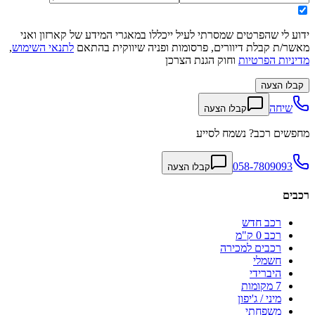
ידוע לי שהפרטים שמסרתי לעיל ייכללו במאגרי המידע של קארזון ואני
מאשר/ת קבלת דיוורים, פרסומות ופניה שיווקית בהתאם
לתנאי השימוש
,
מדיניות הפרטיות
וחוק הגנת הצרכן
קבלו הצעה
שיחה
קבלו הצעה
מחפשים רכב? נשמח לסייע
058-7809093
קבלו הצעה
רכבים
רכב חדש
רכב 0 ק"מ
רכבים למכירה
חשמלי
היברידי
7 מקומות
מיני / ג'יפון
משפחתי