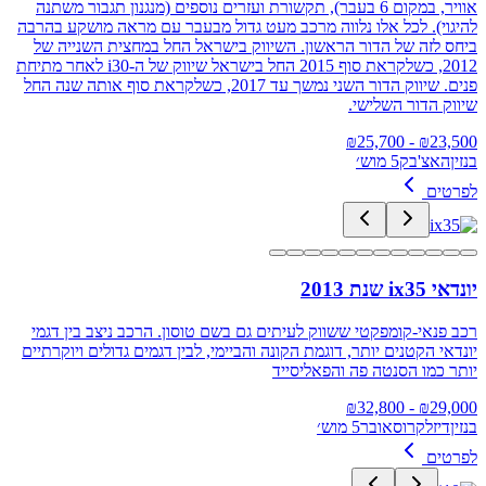
אוויר, במקום 6 בעבר), תקשורת ועזרים נוספים (מנגנון תגבור משתנה
להיגוי). לכל אלו נלווה מרכב מעט גדול מבעבר עם מראה מושקע בהרבה
ביחס לזה של הדור הראשון. השיווק בישראל החל במחצית השנייה של
2012, כשלקראת סוף 2015 החל בישראל שיווק של ה-i30 לאחר מתיחת
פנים. שיווק הדור השני נמשך עד 2017, כשלקראת סוף אותה שנה החל
שיווק הדור השלישי.
25,700
- ₪
₪
23,500
בנזין
האצ'בק
5 מוש׳
לפרטים
יונדאי ix35 שנת 2013
רכב פנאי-קומפקטי ששווק לעיתים גם בשם טוסון. הרכב ניצב בין דגמי
יונדאי הקטנים יותר, דוגמת הקונה והביימי, לבין דגמים גדולים ויוקרתיים
יותר כמו הסנטה פה והפאליסייד
32,800
- ₪
₪
29,000
בנזין
דיזל
קרוסאובר
5 מוש׳
לפרטים