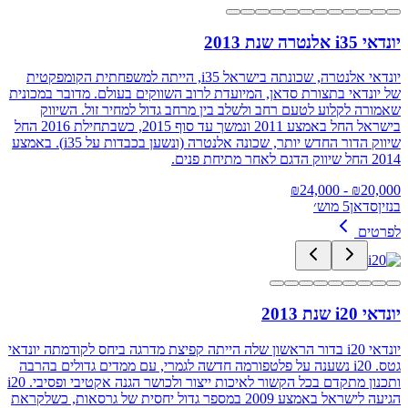
יונדאי i35 אלנטרה שנת 2013
יונדאי אלנטרה, שכונתה בישראל i35, הייתה למשפחתית הקומפקטית
של יונדאי בתצורת סדאן, המיועדת לרוב השווקים בעולם. מדובר במכונית
שאמורה לקלוע לטעם רחב ולשלב בין מרחב גדול למחיר זול. השיווק
בישראל החל באמצע 2011 ונמשך עד סוף 2015, כשבתחילת 2016 החל
שיווק הדור החדש יותר, שכונה אלנטרה (ונשען בכבדות על i35). באמצע
2014 החל שיווק הדגם לאחר מתיחת פנים.
24,000
- ₪
₪
20,000
בנזין
סדאן
5 מוש׳
לפרטים
יונדאי i20 שנת 2013
יונדאי i20 בדור הראשון שלה הייתה קפיצת מדרגה ביחס לקודמתה יונדאי
גטס. i20 נשענה על פלטפורמה חדשה לגמרי, עם ממדים גדולים בהרבה
ותכנון מתקדם בכל הקשור לאיכות ייצור ולכושר הגנה אקטיבי ופסיבי. i20
הגיעה לישראל באמצע 2009 במספר גדול יחסית של גרסאות, כשלקראת