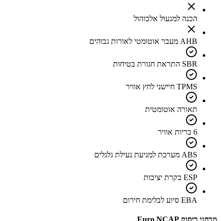
הכנה למנעול אלכוהול
AHB מעבר אוטומטי לאורות גבוהים
SBR התראת חגורת בטיחות
TPMS חיישני לחץ אוויר
תאורה אוטומטית
6 כריות אוויר
ABS מערכת למניעת נעילת גלגלים
ESP בקרת יציבות
EBA סיוע לבלימת חירום
מבחני ריסוק Euro NCAP