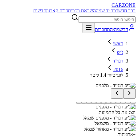
CARZONE
רכב חדש
רכב יד שניה
השוואת רכבים
דו"ח קארזון
חדשות
הרשמה/התחברות
ראשי
ג'יפ
רנגייד
2016
לונגיטיוד 1.4 ליטר
הצג את כל התמונות
+
8
תמונות