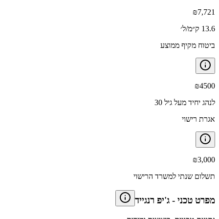
₪
7,721
13.6 ק״מ/ל׳
ביטוח מקיף ממוצע
₪
4500
לנהג יחיד מעל גיל 30
אגרת רישוי
₪
3,000
תשלום שנתי למשרד הרישוי
מפרט טכני
-
ג'יפ רנגייד