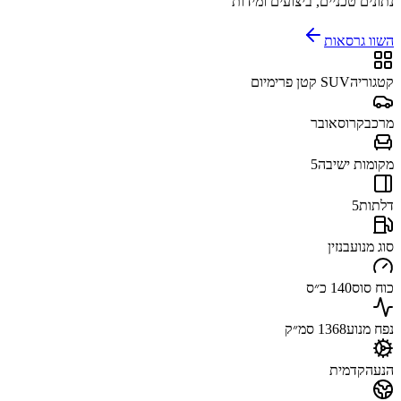
נתונים טכניים, ביצועים ומידות
השוו גרסאות
קטגוריה
SUV קטן פרימיום
מרכב
קרוסאובר
מקומות ישיבה
5
דלתות
5
סוג מנוע
בנזין
כוח סוס
140 כ״ס
נפח מנוע
1368 סמ״ק
הנעה
קדמית