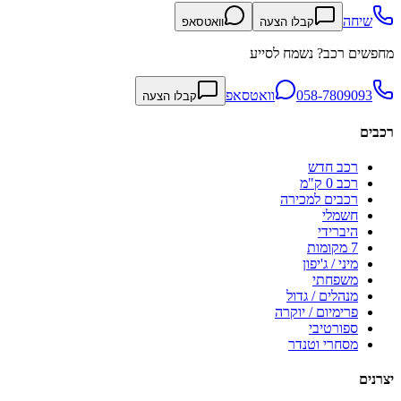
שיחה
קבלו הצעה
וואטסאפ
מחפשים רכב? נשמח לסייע
058-7809093
וואטסאפ
קבלו הצעה
רכבים
רכב חדש
רכב 0 ק"מ
רכבים למכירה
חשמלי
היברידי
7 מקומות
מיני / ג'יפון
משפחתי
מנהלים / גדול
פרימיום / יוקרה
ספורטיבי
מסחרי וטנדר
יצרנים