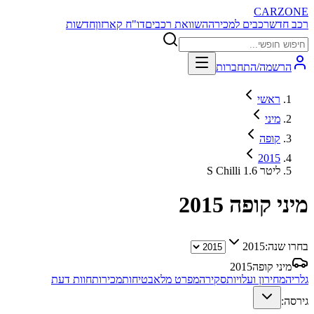
CARZONE
רכב חדש
רכבים למכירה
השוואת רכבים
דו"ח קארזון
חדשות
הרשמה/התחברות
ראשי
מיני
קופה
2015
S Chilli 1.6 ליטר
מיני קופה
2015
בחרו שנה:
2015
מיני קופה
2015
גלריה
מחירון ועלויות
סקירה
מפרט מלא
בטיחות
מכירות
חוות דעת
גירסה: