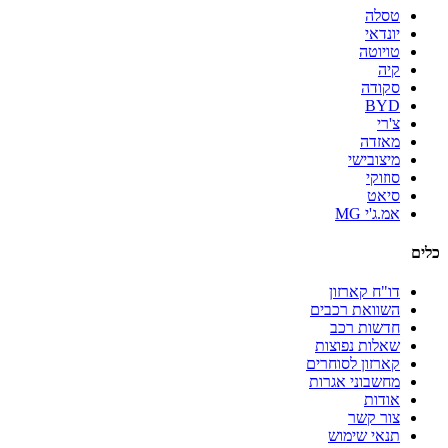
טסלה
יונדאי
טויוטה
קיה
סקודה
BYD
צ'רי
מאזדה
מיצובישי
סוזוקי
סיאט
אמ.ג'י MG
כלים
דו"ח קארזון
השוואת רכבים
חדשות רכב
שאלות נפוצות
קארזון לסוחרים
מחשבוני אגרות
אודות
צור קשר
תנאי שימוש