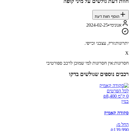
חוות דעת גולשים על
מיני קופה
הוסף חוות דעת
אנונימי
•
2024-02-25
יתרונות:
זריז, עצבני וכייפי.
X
חסרונות:
אין חסרונות למי שמוכן לרכב ספורטיבי
רכבים נוספים שגולשים בדקו
לכל הפרטים
0 ק"מ ₪
8,400
בנזין
סקודה קאמיק
החל מ-
₪
139,990