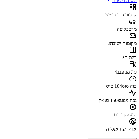
השוו גרסאות
קטגוריה
סופרמיני
מרכב
קופה
מקומות ישיבה
2
דלתות
2
סוג מנוע
בנזין
כוח סוס
184 כ״ס
נפח מנוע
1598 סמ״ק
הנעה
קדמית
ארץ ייצור
אנגליה