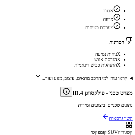
אבזור
מרווח
מערכת בטיחות
חסרונות
X
נוחות נסיעה
X
הנדסת אנוש
X
התנהגות כביש דינאמית
קראו עוד: למי הרכב מתאים, עיצוב, מנוע ועוד...
מפרט טכני
-
פולקסווגן ID.4
נתונים טכניים, ביצועים ומידות
השוו גרסאות
קטגוריה
SUV קומפקטי