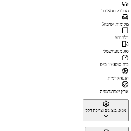
מרכב
קרוסאובר
מקומות ישיבה
5
דלתות
5
סוג מנוע
חשמלי
כוח סוס
170 כ״ס
הנעה
קדמית
ארץ ייצור
גרמניה
מנוע, ביצועים וצריכת דלק