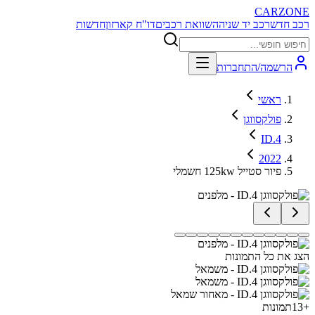
CARZONE
רכב חדש
רכב יד שניה
השוואת רכבים
דו"ח קארזון
חדשות
הרשמה/התחברות
ראשי
פולקסווגן
ID.4
2022
פיור סטייל 125kw חשמלי
הצג את כל התמונות
+
13
תמונות