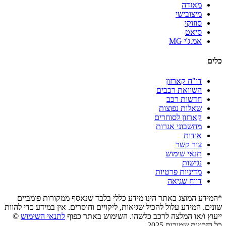
מאזדה
מיצובישי
סוזוקי
סיאט
אמ.ג'י MG
כלים
דו"ח קארזון
השוואת רכבים
חדשות רכב
שאלות נפוצות
קארזון לסוחרים
מחשבוני אגרות
אודות
צור קשר
תנאי שימוש
נגישות
מדיניות פרטיות
דווח שגיאה
*המידע המוצג באתר הינו מידע כללי בלבד שנאסף ממקורות פומביים
שונים. המידע עלול להכיל שגיאות, ליקויים וחוסרים. אין במידע כדי להוות
ייעוץ ו/או המלצה לרכב כלשהו. השימוש באתר כפוף
לתנאי השימוש
©
כל הזכויות שמורות 2025