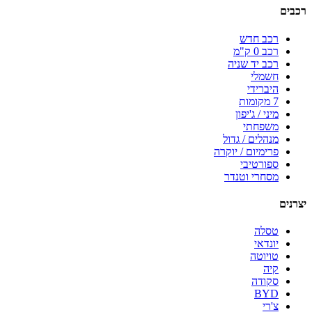
רכבים
רכב חדש
רכב 0 ק"מ
רכב יד שניה
חשמלי
היברידי
7 מקומות
מיני / ג'יפון
משפחתי
מנהלים / גדול
פרימיום / יוקרה
ספורטיבי
מסחרי וטנדר
יצרנים
טסלה
יונדאי
טויוטה
קיה
סקודה
BYD
צ'רי