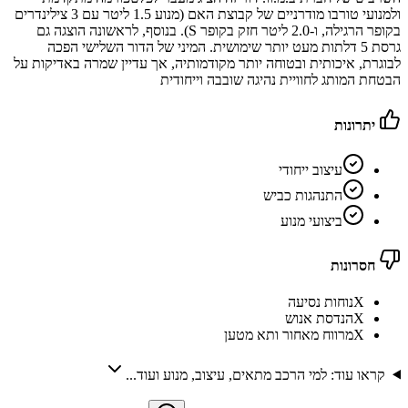
ולמנועי טורבו מודרניים של קבוצת האם (מנוע 1.5 ליטר עם 3 צילינדרים
בקופר הרגילה, ו-2.0 ליטר חזק בקופר S). בנוסף, לראשונה הוצגה גם
גרסת 5 דלתות מעט יותר שימושית. המיני של הדור השלישי הפכה
לבוגרת, איכותית ובטוחה יותר מקודמותיה, אך עדיין שמרה באדיקות על
הבטחת המותג לחוויית נהיגה שובבה וייחודית
יתרונות
עיצוב ייחודי
התנהגות כביש
ביצועי מנוע
חסרונות
X
נוחות נסיעה
X
הנדסת אנוש
X
מרווח מאחור ותא מטען
קראו עוד: למי הרכב מתאים, עיצוב, מנוע ועוד...