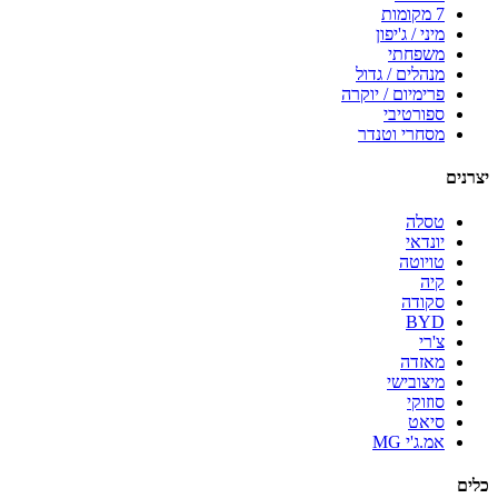
7 מקומות
מיני / ג'יפון
משפחתי
מנהלים / גדול
פרימיום / יוקרה
ספורטיבי
מסחרי וטנדר
יצרנים
טסלה
יונדאי
טויוטה
קיה
סקודה
BYD
צ'רי
מאזדה
מיצובישי
סוזוקי
סיאט
אמ.ג'י MG
כלים