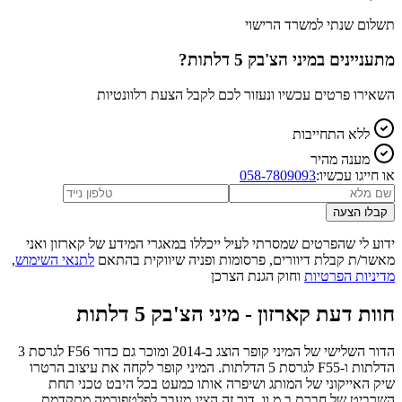
תשלום שנתי למשרד הרישוי
מתעניינים ב
מיני הצ'בק 5 דלתות
?
השאירו פרטים עכשיו ונעזור לכם לקבל הצעת רלוונטיות
ללא התחייבות
מענה מהיר
או חייגו עכשיו:
058-7809093
קבלו הצעה
ידוע לי שהפרטים שמסרתי לעיל ייכללו במאגרי המידע של קארזון ואני
מאשר/ת קבלת דיוורים, פרסומות ופניה שיווקית בהתאם
לתנאי השימוש
,
מדיניות הפרטיות
וחוק הגנת הצרכן
חוות דעת קארזון -
מיני הצ'בק 5 דלתות
הדור השלישי של המיני קופר הוצג ב-2014 ומוכר גם כדור F56 לגרסת 3
הדלתות ו-F55 לגרסת 5 הדלתות. המיני קופר לקחה את עיצוב הרטרו
שיק האייקוני של המותג ושיפרה אותו כמעט בכל היבט טכני תחת
השרביט של חברת ב.מ.וו. דור זה הציג מעבר לפלטפורמה מתקדמת