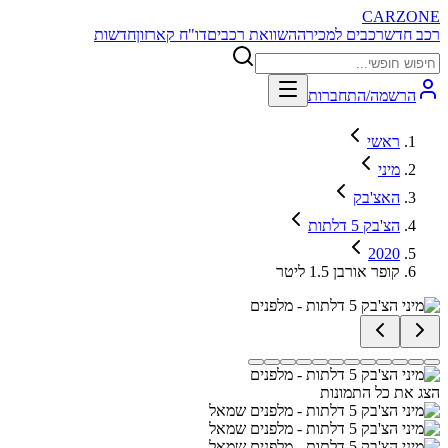
CARZONE
רכב חדש
רכבים למכירה
השוואת רכבים
דו"ח קארזון
חדשות
הרשמה/התחברות
ראשי
מיני
האצ'בק
הצ'בק 5 דלתות
2020
קופר אורבן 1.5 ליטר
הצג את כל התמונות