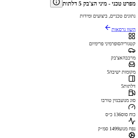
מפרט טכני
-
מיני הצ'בק 5 דלתות
נתונים טכניים, ביצועים ומידות
השוו גרסאות
קטגוריה
סופרמיני פרימיום
מרכב
האצ'בק
מקומות ישיבה
5
דלתות
5
סוג מנוע
בנזין טורבו
כוח סוס
136 כ״ס
נפח מנוע
1499 סמ״ק